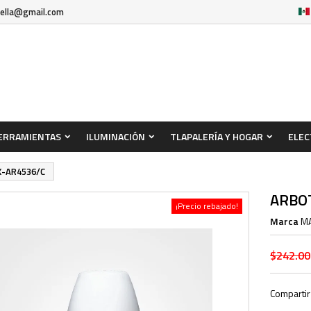
rella@gmail.com
ERRAMIENTAS
ILUMINACIÓN
TLAPALERÍA Y HOGAR
ELEC
X-AR4536/C
ARBO
¡Precio rebajado!
Marca
M
$242.00
Compartir