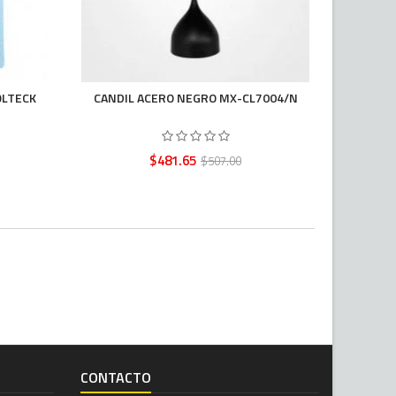
OLTECK
CANDIL ACERO NEGRO MX-CL7004/N
PLAFON
Precio
Precio
$481.65
$507.00
base
CONTACTO