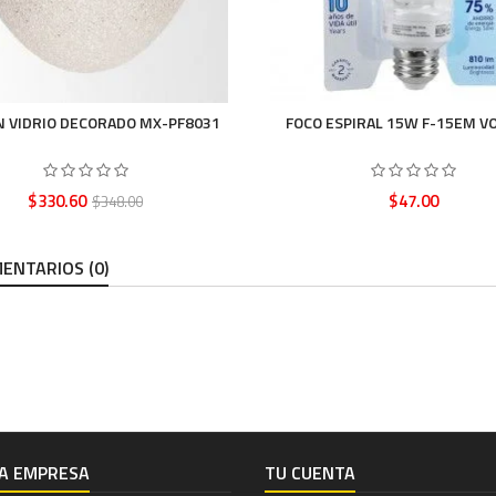
N VIDRIO DECORADO MX-PF8031
FOCO ESPIRAL 15W F-15EM V
Precio
Precio
Precio
$330.60
$47.00
$348.00
base
ENTARIOS (0)
A EMPRESA
TU CUENTA