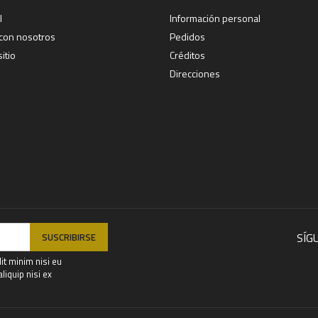
l
Información personal
 con nosotros
Pedidos
itio
Créditos
Direcciones
SÍG
it minim nisi eu
iquip nisi ex